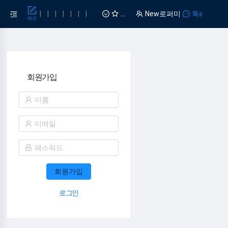
|
|
|
|
|
|
|
모든 TODO 완료! 감사합니다
New로퍼미
톡s
메모
업무현황
타임시트
회원가입
회원가입
메
로그인
뉴
닫
기