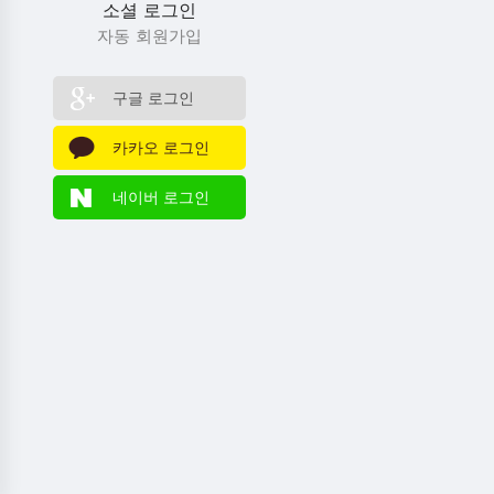
소셜 로그인
단
축
자동 회원가입
키
[
`
]
구글 로그인
할
일
카카오 로그인
[
F1
]
네이버 로그인
상
담
[
F2
]
계
약
[
F3
]
고
객
[
F4
]
매
출